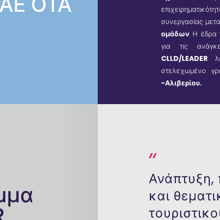
ΑΑΕ ΟΤΑ
επιχειρηματικότ
συνεργασίας μετ
ομάδων
Η έδρα 
για τις ανάγ
CLLD/LEADER
λε
στελεχωμένο γ
-Αλιβερίου.
Ανάπτυξη, 
μμα
και θεματι
R
τουριστικο