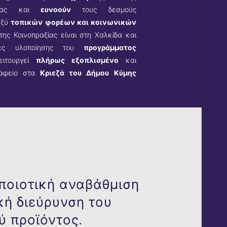
ητας και
ευνοούν
τους δεσμούς
αξύ
τοπικών φορέων και κοινωνικών
της Κοινοπραξίας είναι στη Χαλκίδα και
κες υλοποίησης του
προγράμματος
ιτουργεί
πλήρως εξοπλισμένο
και
ραφείο στα
Κριεζά του Δήμου Κύμης
ποιοτική αναβάθμιση
κή διεύρυνση του
ύ προϊόντος.