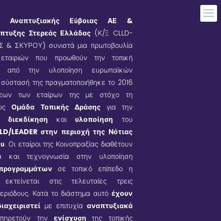
α Αναπτυξιακής Εύβοιας ΑΕ &
πτυξης Στερεάς Ελλάδας
(Κ/Ξ CLLD-
Σ & ΣΚΥΡΟΥ) συνιστά μια πρωτοβουλία
εταιριών που προωθούν την τοπική
α από την υλοποίηση ευρωπαϊκών
σύστασή της πραγματοποιήθηκε το 2016
σεων των εταίρων της με στόχο τη
 ως
Ομάδα Τοπικής Δράσης
για την
κή διεκδίκηση
και
υλοποίηση
του
D/LEADER στην περιοχή της Νότιας
ου
. Οι εταίροι της Κοινοπραξίας διαθέτουν
ία και τεχνογνωσία στην υλοποίηση
 προγραμμάτων
σε τοπικό επίπεδο η
εκτείνεται στις τελευταίες τρεις
εριόδους. Κατά το διάστημα αυτό
έχουν
διαχειριστεί
με επιτυχία
αναπτυξιακά
πηρετούν την
ενίσχυση
της τοπικής