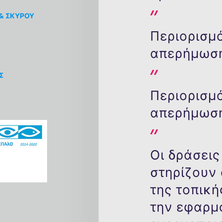
& ΣΚΥΡΟΥ
Περιορισμ
απερήμωση
Σ
Περιορισμ
απερήμωση
Οι δράσει
στηρίζουν
της τοπική
την εφαρμ