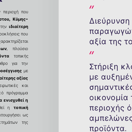
 περιοχή που
Διεύρυνση
στου, Κύμης-
α την
ιδιαίτερη
παραγωγών
προκλήσεις που
αξία της τ
χαρακτηρίζεται
ίων
, πλούσιο
οϊόντα
τοπικής
αθρο για την
Στήριξη κ
ροσέγγισης
με
με αυξημέ
αίτερης αξίας
σημαντικές
ειρωτικές και
ικό πρόγραμμα
οικονομία
α ενισχυθεί η
περιοχής ό
θεί η
τοπική
ιτουργήσει ως
αμπελώνες,
κτημάτων της
προϊόντα.