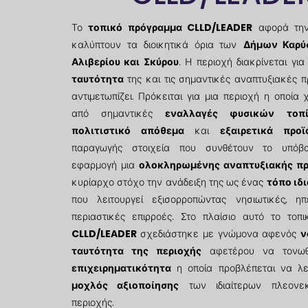
Το
τοπικό πρόγραμμα CLLD/LEADER
αφορά την
καλύπτουν τα διοικητικά όρια των
Δήμων Καρύ
Αλιβερίου και Σκύρου
. Η περιοχή διακρίνεται γι
ταυτότητα
της και τις σημαντικές αναπτυξιακές 
αντιμετωπίζει. Πρόκειται για μια περιοχή η οποία 
από σημαντικές
εναλλαγές φυσικών τοπ
πολιτιστικό απόθεμα
και
εξαιρετικά πρ
παραγωγής στοιχεία που συνθέτουν το υπόβ
εφαρμογή μια
ολοκληρωμένης αναπτυξιακής π
κυρίαρχο στόχο την ανάδειξη της ως ένας
τόπο ιδι
που λειτουργεί εξισορροπώντας νησιωτικές, ηπ
περιαστικές επιρροές. Στο πλαίσιο αυτό το τοπ
CLLD/LEADER
σχεδιάστηκε με γνώμονα αφενός
ν
ταυτότητα της περιοχής
αφετέρου να τονω
επιχειρηματικότητα
η οποία προβλέπεται να λε
μοχλός αξιοποίησης
των ιδιαίτερων πλεονε
περιοχής.