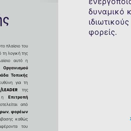
ενεργοποιο
δυναμικό 
ής
ιδιωτικούς
φορείς.
το πλαίσιο του
ό τη λογική της
αίσιο αυτό η
&
Οργανισμού
άδα Τοπικής
ευθύνη για τη
/LEADER
της
ι η
Επιτροπή
τελείται από
ίρων
,
φορέων
μβασης καθώς
μφέροντα του