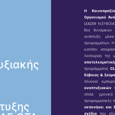
Η Κοινοπραξί
Οργανισμού Ανά
LEADER Ν.ΕΥΒΟΙΑ
δύο δυναμικών 
ανάπτυξη μέσ
προγραμμάτων. Η 
κατόπιν αποφά
λειτουργία της
υξιακής
αποτελεσματι
προγράμματος
CLL
Εύβοιας & Σκύρ
πλούσια εμπειρ
αναπτυξιακών
οποία χρονικά 
προγραμματικές π
τυξης
εκπονήσει και 
σχέδια
που εξυ