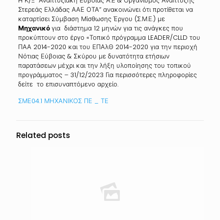
H Κ/Ξ “Αναπτυξιακή Ευβοίας Α.Ε & Οργανισμός Ανάπτυξης
Στερεάς Ελλάδας ΑΑΕ ΟΤΑ” ανακοινώνει ότι προτίθεται να
καταρτίσει Σύμβαση Μίσθωσης Έργου (Σ.Μ.Ε.) με
Μηχανικό
για διάστημα 12 μηνών για τις ανάγκες που
προκύπτουν στο έργο «Τοπικό πρόγραμμα LEADER/CLLD του
ΠΑΑ 2014-2020 και του ΕΠΑλΘ 2014-2020 για την περιοχή
Νότιας Εύβοιας & Σκύρου με δυνατότητα ετήσιων
παρατάσεων μέχρι και την λήξη υλοποίησης του τοπικού
προγράμματος – 31/12/2023 Για περισσότερες πληροφορίες
δείτε το επισυναπτόμενο αρχείο.
ΣΜΕ04.1 ΜΗΧΑΝΙΚΟΣ ΠΕ _ ΤΕ
Related posts