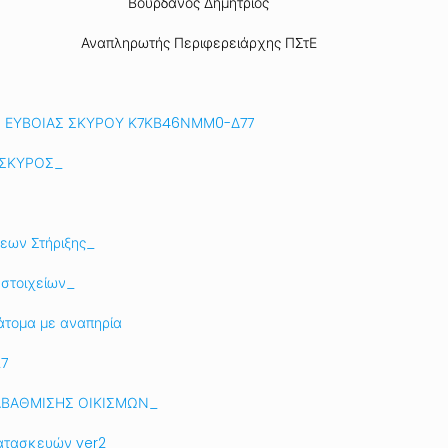
Βουρδάνος Δημήτριος
Αναπληρωτής Περιφερειάρχης ΠΣτΕ
Ν ΕΥΒΟΙΑΣ ΣΚΥΡΟΥ Κ7ΚΒ46ΝΜΜ0-Δ77
 ΣΚΥΡΟΣ_
σεων Στήριξης_
 στοιχείων_
άτομα με αναπηρία
7
ΑΒΑΘΜΙΣΗΣ ΟΙΚΙΣΜΩΝ_
Κατασκευών ver2