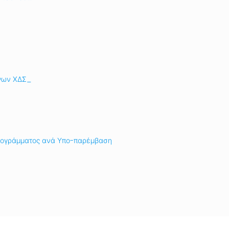
ργων ΧΔΣ_
 Προγράμματος ανά Υπο-παρέμβαση