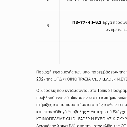
Π3-77-4.1-6.2
Έργα πράσινω
6
αντιμετώπι
Περιοχή εφαρμογής
των υπο-παρεμβάσεων της 
2027 της ΟΤΔ «ΚΟΙΝΟΠΡΑΞΙΑ CLLD LEADER Ν.ΕΥΒ
Οι δράσεις που εντάσσονται στο Τοπικό Πρόγραμμα
προβλεπόμενες διαδικασίες και τα κριτήρια επιλ
στήριξης και τα παραρτήματα αυτής, καθώς και 
και στον «Οδηγό Υποβολής – Διοικητικού Ελέγχου
ΚΟΙΝΟΠΡΑΞΙΑΣ CLLD LEADER Ν.ΕΥΒΟΙΑΣ & ΣΚΥΡΟ
Λεωφόρος Χαϊνα 93), από την ιστοσελίδα της Ο