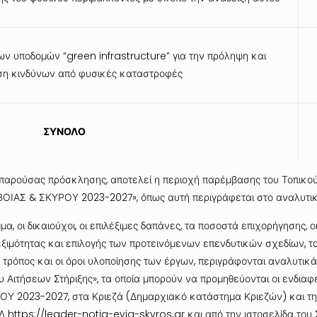
ν υποδομών “green infrastructure” για την πρόληψη και
ση κινδύνων από φυσικές καταστροφές
ΣΥΝΟΛΟ
παρούσας πρόσκλησης, αποτελεί η περιοχή παρέμβασης του Τοπικο
ΟΙΑΣ & ΣΚΥΡΟΥ 2023-2027», όπως αυτή περιγράφεται στο αναλυτικ
, οι δικαιούχοι, οι επιλέξιμες δαπάνες, τα ποσοστά επιχορήγησης, οι
εξιμότητας και επιλογής των προτεινόμενων επενδυτικών σχεδίων, τ
ο τρόπος και οι όροι υλοποίησης των έργων, περιγράφονται αναλυτι
 Αιτήσεων Στήριξης», τα οποία μπορούν να προμηθεύονται οι ενδιαφ
Υ 2023-2027, στα Κριεζά (
Δημαρχιακό κατάστημα Κριεζών
) και τ
ΤΔ
https://leader-notia-evia-skyros.gr
και από την ιστοσελίδα το