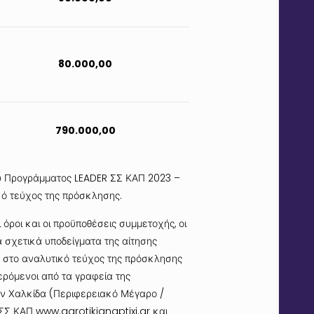
80.000,00
790.000,00
ύ Προγράμματος LEADER ΣΣ ΚΑΠ 2023 –
ό τεύχος της πρόσκλησης.
 όροι και οι προϋποθέσεις συμμετοχής, οι
α σχετικά υποδείγματα της αίτησης
κά στο αναλυτικό τεύχος της πρόσκλησης
ερόμενοι από τα γραφεία της
ην Χαλκίδα (
Περιφερειακό Μέγαρο
/
υ ΣΣ ΚΑΠ
www.agrotikianaptixi.gr
και