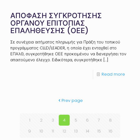
ΑΠΟΦΑΣΗ ΣΥΓΚΡΟΤΗΣΗΣ
ΟΡΓΑΝΟΥ ΕΠΙΤΟΠΙΑΣ
ΕΠΑΛΗΘΕΥΣΗΣ (ΟΕΕ)
Σε συνέχεια αιτήματος πληρωμής για Πράξη του τοπικού
προγράμματος CLLD/LEADER, η οποία έχει ενταχθεί στο
ΕΠΑλΘ, συγκροτήθηκε ΟΕΕ προκειμένου να διενεργήσει τον
απαιτούμενο έλεγχο. Ειδικότερα, συγκροτήθηκε
[…]
Read more
Prev page
1
2
3
4
5
6
7
8
9
10
11
12
13
14
15
16