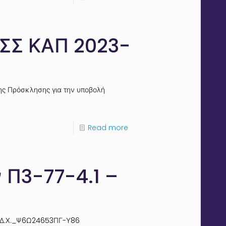
 ΣΣ ΚΑΠ 2023-
ης Πρόσκλησης για την υποβολή
Read more
 Π3-77-4.1 –
ν ΙΔ.Χ._Ψ6Ω24653ΠΓ-Υ86