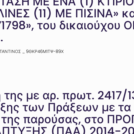
ΤΑΣΗ ΜΕ ΕΝΑ (1) ΚΤΙΡ
ΙΝΕΣ (11) ΜΕ ΠΙΣΙΝΑ» κ
371798», του δικαιούχου
.
ΑΝΤΙΝΟΣ _ 9ΘΚΡ46Μ1ΤΨ-89Χ
της με αρ. πρωτ. 2417/13
ης των Πράξεων με τα 
Ι της παρούσας, στο Π
ΠΤΥΞΗΣ (ΠΑΑ) 2014-202