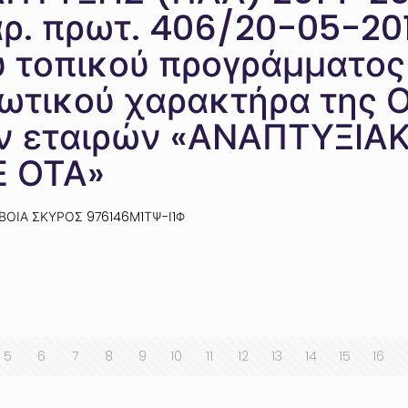
 αρ. πρωτ. 406/20-05-20
 τοπικού προγράμματος 
ιωτικού χαρακτήρα της 
ων εταιρών «ΑΝΑΠΤΥΞΙΑ
Ε ΟΤΑ»
ΒΟΙΑ ΣΚΥΡΟΣ 976146Μ1ΤΨ-Ι1Φ
5
6
7
8
9
10
11
12
13
14
15
16